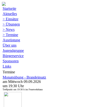
Startseite
Aktuelles
> Einsätze
> Übungen
> News
> Termine
Ausrüstung
Über uns
Jugendgruppe
Bürgerservice
Sponsoren
Links
Termine
Monatsübung - Brandeinsatz
am Mittwoch 09.09.2026
um 19:30 Uhr
Treffpunkt um 19:30 h im Feuerwehrhaus