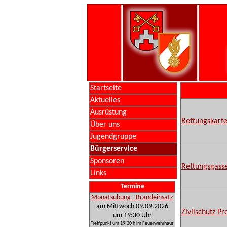
Startseite
Aktuelles
Ausrüstung
Rettungskarte
Über uns
Jugendgruppe
Bürgerservice
Sponsoren
Rettungsgasse
Links
Termine
Monatsübung - Brandeinsatz
am Mittwoch 09.09.2026
Zivilschutz P
um 19:30 Uhr
Treffpunkt um 19:30 h im Feuerwehrhaus