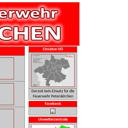
Einsätze OÖ
Derzeit kein Einsatz für die
Feuerwehr Peterskirchen
Facebook
Unwetterzentrale