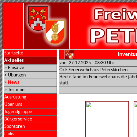
Startseite
Inventur
Aktuelles
von: 27.12.2025 - 08:30 Uhr
> Einsätze
Ort: Feuerwehrhaus Peterskirchen
> Übungen
Heute fand im Feuerwehrhaus die jährl
> News
statt.
> Termine
Ausrüstung
Über uns
Jugendgruppe
Bürgerservice
Sponsoren
Links