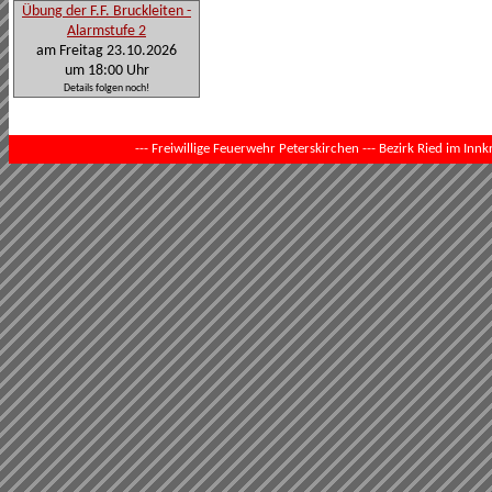
Übung der F.F. Bruckleiten -
Alarmstufe 2
am Freitag 23.10.2026
um 18:00 Uhr
Details folgen noch!
--- Freiwillige Feuerwehr Peterskirchen --- Bezirk Ried im Innkr