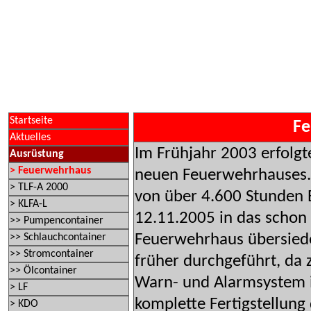
Startseite
Fe
Aktuelles
Im Frühjahr 2003 erfolgt
Ausrüstung
> Feuerwehrhaus
neuen Feuerwehrhauses. 
> TLF-A 2000
von über 4.600 Stunden 
> KLFA-L
12.11.2005 in das schon f
>> Pumpencontainer
Feuerwehrhaus übersiede
>> Schlauchcontainer
>> Stromcontainer
früher durchgeführt, da 
>> Ölcontainer
Warn- und Alarmsystem 
> LF
komplette Fertigstellung
> KDO