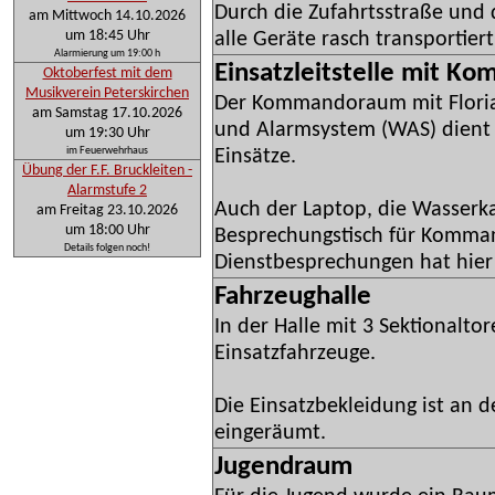
Durch die Zufahrtsstraße un
am Mittwoch 14.10.2026
um 18:45 Uhr
alle Geräte rasch transportie
Alarmierung um 19:00 h
Einsatzleitstelle mit 
Oktoberfest mit dem
Musikverein Peterskirchen
Der Kommandoraum mit Floria
am Samstag 17.10.2026
und Alarmsystem (WAS) dient 
um 19:30 Uhr
im Feuerwehrhaus
Einsätze.
Übung der F.F. Bruckleiten -
Alarmstufe 2
Auch der Laptop, die Wasserka
am Freitag 23.10.2026
um 18:00 Uhr
Besprechungstisch für Komma
Details folgen noch!
Dienstbesprechungen hat hier 
Fahrzeughalle
In der Halle mit 3 Sektionalto
Einsatzfahrzeuge.
Die Einsatzbekleidung ist an d
eingeräumt.
Jugendraum