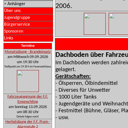
> Anhänger
2006.
Über uns
Jugendgruppe
Bürgerservice
Sponsoren
Links
Termine
Monatsübung - Brandeinsatz
Dachboden über Fahrzeu
am Mittwoch 09.09.2026
um 19:30 Uhr
Im Dachboden werden zahlreic
Treffpunkt um 19:30 h im Feuerwehrhaus
gelagert.
Gerätschaften:
- Ölsperren, Ölbindemittel
- Diverses für Unwetter
- 1000 Liter Tanks
Fahrzeugsegnung der F.F.
Emprechting
- Jugendgeräte und Weihnacht
am Sonntag 13.09.2026
- Festmittel (Bühne, Gläser, Pl
um 08:30 Uhr
- usw.
Details folgen noch!
Herbstübung der F.F. Pram -
Alarmstufe 2